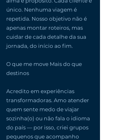
alma e propósito. Cada cliente é
único. Nenhuma viagem é
repetida. Nosso objetivo não é
apenas montar roteiros, mas
cuidar de cada detalhe da sua
jornada, do início ao fim.
O que me move Mais do que
destinos
Acredito em experiências
transformadoras. Amo atender
quem sente medo de viajar
sozinha(o) ou não fala o idioma
do país — por isso, criei grupos
pequenos que acompanho