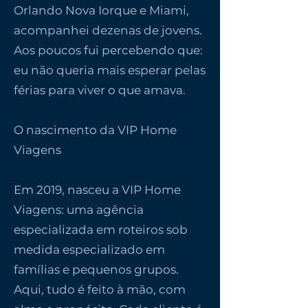
Orlando Nova Iorque e Miami,
acompanhei dezenas de jovens.
Aos poucos fui percebendo que:
eu não queria mais esperar pelas
férias para viver o que amava.
O nascimento da VIP Home
Viagens
Em 2019, nasceu a VIP Home
Viagens: uma agência
especializada em roteiros sob
medida especializado em
famílias e pequenos grupos.
Aqui, tudo é feito à mão, com