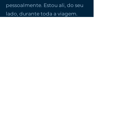
pessoalmente. Estou ali, do seu
lado, durante toda a viagem.
Você não precisa se preocupar
com nada: só viver o momento.
Se você procura uma viagem
com alma, organização e
carinho, a VIP Home Viagens,
por Itala, foi feita para você.
Vamos conversar?
Contato