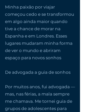
Minha paixão por viajar
começou cedo e se transformou
em algo ainda maior quando
tive a chance de morar na
Espanha e em Londres. Esses
lugares mudaram minha forma
de ver o mundo e abriram
espaço para novos sonhos
De advogada a guia de sonhos
Por muitos anos, fui advogada —
mas, nas férias, a mala sempre
me chamava. Me tornei guia de
grupos de adolescentes para